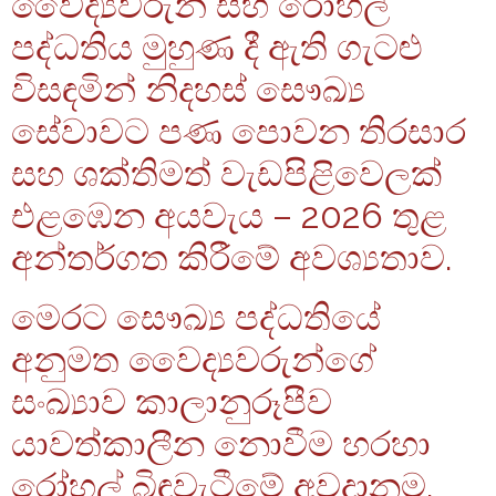
වෛද්‍යවරුන් සහ රෝහල්
පද්ධතිය මුහුණ දී ඇති ගැටළු
විසඳමින් නිදහස් සෞඛ්‍ය
සේවාවට පණ පොවන තිරසාර
සහ ශක්තිමත් වැඩපිළිවෙලක්
එළඹෙන අයවැය – 2026 තුළ
අන්තර්ගත කිරීමේ අවශ්‍යතාව.
මෙරට සෞඛ්‍ය පද්ධතියේ
අනුමත වෛද්‍යවරුන්ගේ
සංඛ්‍යාව කාලානුරූපීව
යාවත්කාලීන නොවීම හරහා
රෝහල් බිඳවැටීමේ අවදානම.