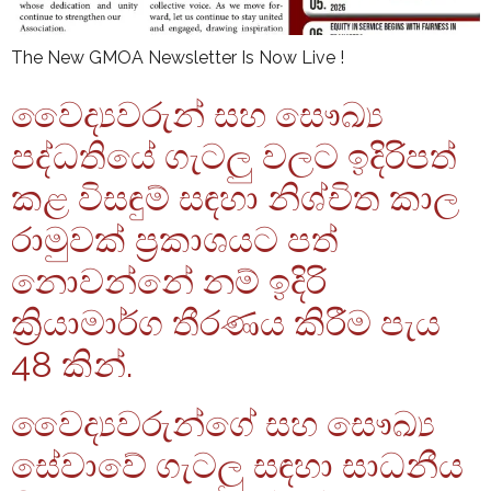
The New GMOA Newsletter Is Now Live !
වෛද්‍යවරුන් සහ සෞඛ්‍ය
පද්ධතියේ ගැටලු වලට ඉදිරිපත්
කළ විසඳුම් සඳහා නිශ්චිත කාල
රාමුවක් ප්‍රකාශයට පත්
නොවන්නේ නම් ඉදිරි
ක්‍රියාමාර්ග තීරණය කිරීම පැය
48 කින්.
වෛද්‍යවරුන්ගේ සහ සෞඛ්‍ය
සේවාවේ ගැටලු සඳහා සාධනීය