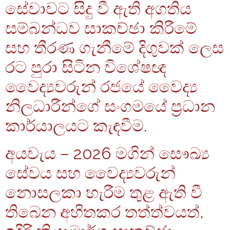
සේවාවට සිදු වී ඇති අගතිය
සම්බන්ධව සාකච්ඡා කිරීමේ
සහ තීරණ ගැනීමේ දිගුවක් ලෙස
රට පුරා සිටින විශේෂඥ
වෛද්‍යවරුන් රජයේ වෛද්‍ය
නිලධාරීන්ගේ සංගමයේ ප්‍රධාන
කාර්යාලයට කැඳවීම.
අයවැය – 2026 මගින් සෞඛ්‍ය
සේවය සහ වෛද්‍යවරුන්
නොසලකා හැරීම තුළ ඇති වී
තිබෙන අහිතකර තත්ත්වයත්,