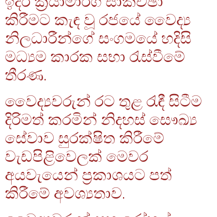
ඉදිරි ක්‍රියාමාර්ග සාකච්ඡා
කිරීමට කැඳ වූ රජයේ වෛද්‍ය
නිලධාරීන්ගේ සංගමයේ හදිසි
මධ්‍යම කාරක සභා රැස්වීමේ
තීරණ.
වෛද්‍යවරුන් රට තුළ රැඳී සිටීම
දිරිමත් කරමින් නිදහස් සෞඛ්‍ය
සේවාව සුරක්ෂිත කිරීමේ
වැඩපිළිවෙලක් මෙවර
අයවැයෙන් ප්‍රකාශයට පත්
කිරීමේ අවශ්‍යතාව.