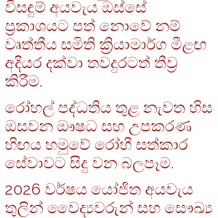
විසඳුම් අයවැය ඔස්සේ
ප්‍රකාශයට පත් නොවේ නම්
වෘත්තීය සමිති ක්‍රියාමාර්ග මීළඟ
අදියර දක්වා තවදුරටත් තීව්‍ර
කිරීම.
රෝහල් පද්ධතිය තුළ නැවත හිස
ඔසවන ඖෂධ සහ උපකරණ
හිඟය හමුවේ රෝහී සත්කාර
සේවාවට සිදු වන බලපෑම.
2026 වර්ෂය යෝජිත අයවැය
තුලින් වෛද්‍යවරුන් සහ සෞඛ්‍ය