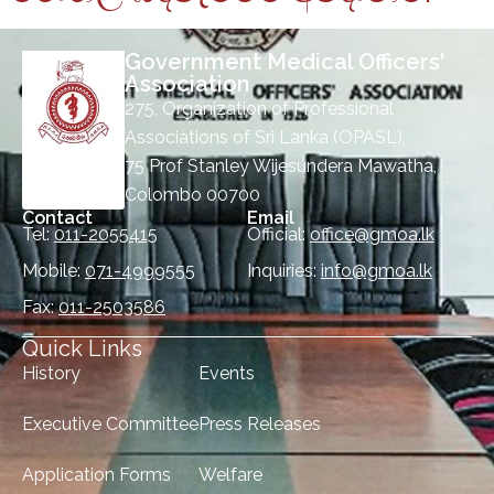
Government Medical Officers'
Association
275, Organization of Professional
Associations of Sri Lanka (OPASL),
75 Prof Stanley Wijesundera Mawatha,
Colombo 00700
Contact
Email
Tel:
011-2055415
Official:
office@gmoa.lk
Mobile:
071-4999555
Inquiries:
info@gmoa.lk
Fax:
011-2503586
Quick Links
History
Events
Executive Committee
Press Releases
Application Forms
Welfare